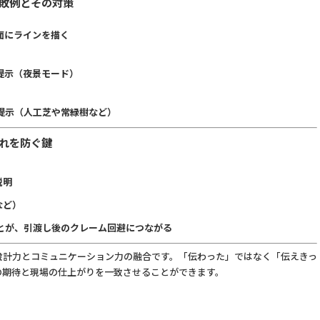
敗例とその対策
」
面にラインを描く
提示（夜景モード）
提示（人工芝や常緑樹など）
れを防ぐ鍵
説明
など）
とが、引渡し後のクレーム回避につながる
設計力とコミュニケーション力の融合です。「伝わった」ではなく「伝えきっ
の期待と現場の仕上がりを一致させることができます。