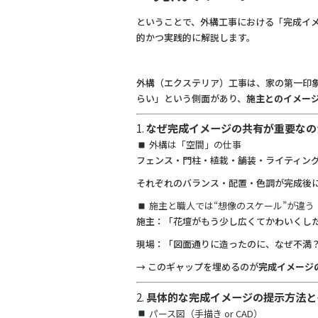
o
k
ということで、外構工事における「完成イ
的かつ実践的に解説します。
外構（エクステリア）工事は、家の第一印
らい」という側面があり、
施主とのイメー
1.
なぜ完成イメージの共有が重要なの
外構は「空間」の仕事
フェンス・門柱・植栽・舗装・ライティン
それぞれのバランス・配置・色調が完成後
施主と職人では“想像のスケール”が違う
施主：「花壇がもう少し広くてかわいくし
現場：「図面通りに造ったのに、なぜ不満
→ このギャップを埋めるのが
完成イメージ
2.
具体的な完成イメージの提示方法と
パース図（手描き or CAD）