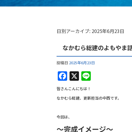
日別アーカイブ:
2025年6月23日
なかむら総建のよもやま
投稿日
2025年6月23日
F
X
Li
a
n
皆さんこんにちは！
c
e
なかむら総建、更新担当の中西です。
e
b
今回は、
o
～完成イメージ～