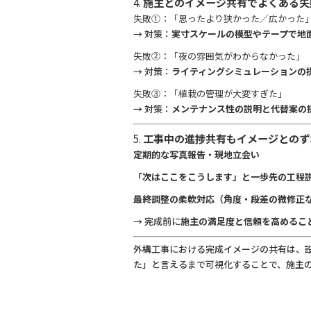
4.
施主とのイメージ共有でよくある失
失敗①：「思ったより狭かった／広かった
→ 対策：
実寸スケールの模型やテープで地
失敗②：「夜の雰囲気がわからなかった」
→ 対策：
ライティングシミュレーションの
失敗③：「植栽の管理が大変すぎた」
→ 対策：
メンテナンス性の説明と代替案の
5.
工事中の進捗共有もイメージとのず
定期的な写真報告・現地立会い
「次はここをこうします」と一歩先の工程
最終調整の柔軟対応（角度・段差の微修正
→ 完成前に
施主の満足度と信頼を高めるこ
外構工事における完成イメージの共有は、
た」と言えるまで可視化することで、施主