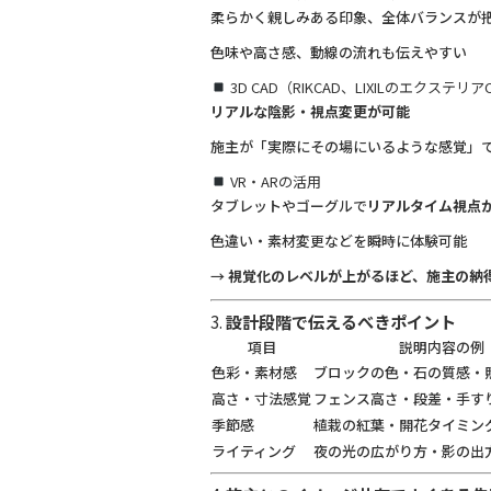
柔らかく親しみある印象、全体バランスが
色味や高さ感、動線の流れも伝えやすい
3D CAD（RIKCAD、LIXILのエクステリ
リアルな陰影・視点変更が可能
施主が「実際にその場にいるような感覚」
VR・ARの活用
タブレットやゴーグルで
リアルタイム視点
色違い・素材変更などを瞬時に体験可能
→
視覚化のレベルが上がるほど、施主の納
3.
設計段階で伝えるべきポイント
項目
説明内容の例
色彩・素材感
ブロックの色・石の質感・
高さ・寸法感覚
フェンス高さ・段差・手す
季節感
植栽の紅葉・開花タイミン
ライティング
夜の光の広がり方・影の出