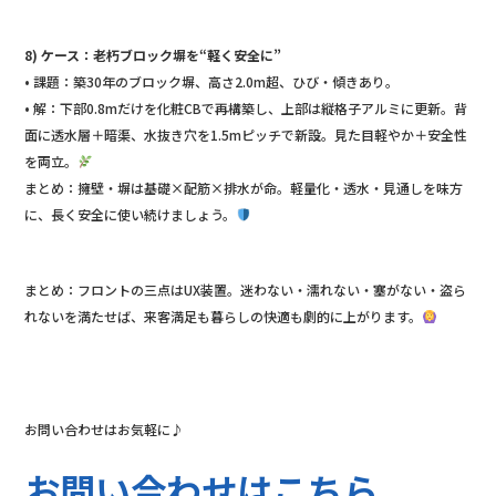
8) ケース：老朽ブロック塀を“軽く安全に”
• 課題：築30年のブロック塀、高さ2.0m超、ひび・傾きあり。
• 解：下部0.8mだけを化粧CBで再構築し、上部は縦格子アルミに更新。背
面に透水層＋暗渠、水抜き穴を1.5mピッチで新設。見た目軽やか＋安全性
を両立。
まとめ：擁壁・塀は基礎×配筋×排水が命。軽量化・透水・見通しを味方
に、長く安全に使い続けましょう。
まとめ：フロントの三点はUX装置。迷わない・濡れない・塞がない・盗ら
れないを満たせば、来客満足も暮らしの快適も劇的に上がります。
お問い合わせはお気軽に♪
お問い合わせはこちら