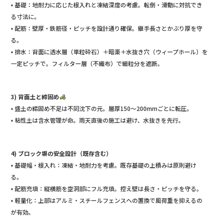
• 基礎：地耐力に応じた根入れと凍結深度の考慮。転倒・滑動に対抗でき
る寸法に。
• 配筋：壁厚・鉄筋径・ピッチを設計通り確保。継手長さとかぶり厚を守
る。
• 排水：背面に透水層（単粒砕石）＋暗渠＋水抜き穴（ウィープホール）を
一定ピッチで。フィルター層（不織布）で細粒分を遮断。
3) 背面土と締固め
• 盛土の締固め不足は不同沈下の元。層厚150〜200mmごとに転圧。
• 粘性土は含水管理が命。雨天直後の施工は避け、水抜きを先行。
4) ブロック塀の安全設計（既存含む）
• 基礎幅・根入れ：凍結・地耐力を考慮。既存基礎の上積みは原則避け
る。
• 配筋充填：縦横筋を空洞部にフル充填。控え壁は長さ・ピッチを守る。
• 軽量化：上部はアルミ・スチールフェンスへの置換で風荷重を抑えるの
が有効。