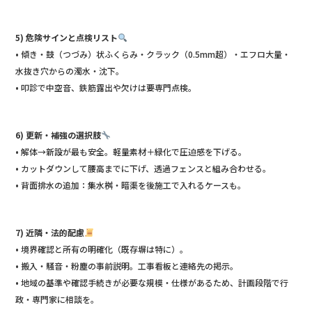
5) 危険サインと点検リスト
• 傾き・鼓（つづみ）状ふくらみ・クラック（0.5mm超）・エフロ大量・
水抜き穴からの濁水・沈下。
• 叩診で中空音、鉄筋露出や欠けは要専門点検。
6) 更新・補強の選択肢
• 解体→新設が最も安全。軽量素材＋緑化で圧迫感を下げる。
• カットダウンして腰高までに下げ、透過フェンスと組み合わせる。
• 背面排水の追加：集水桝・暗渠を後施工で入れるケースも。
7) 近隣・法的配慮
• 境界確認と所有の明確化（既存塀は特に）。
• 搬入・騒音・粉塵の事前説明。工事看板と連絡先の掲示。
• 地域の基準や確認手続きが必要な規模・仕様があるため、計画段階で行
政・専門家に相談を。