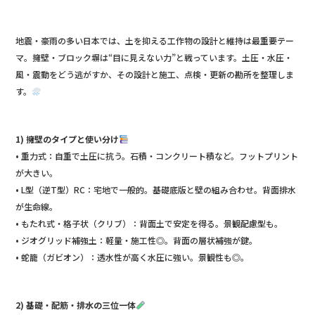
e
b
地震・豪雨の多い日本では、土を抑える工作物の設計と維持は最重要テー
o
マ。擁壁・ブロック塀は“目に見えない力”と戦っています。土圧・水圧・
o
風・震動をどう逃がすか、その設計と施工、点検・更新の勘所を整理しま
す。
k
1) 擁壁のタイプと使い分け
• 重力式：自重で土圧に抗う。石積・コンクリート積など。フットプリント
が大きい。
• L型（逆T型）RC：宅地で一般的。基礎底版と壁の組み合わせ。背面排水
が生命線。
• もたれ式・格子状（クリブ）：背面土で安定を得る。景観配慮型も。
• ジオグリッド補強土：軽量・施工性◎。背面の層状補強が鍵。
• 蛇籠（ガビオン）：透水性が高く水圧に強い。景観性も◎。
2) 基礎・配筋・排水の三位一体