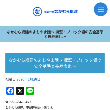
なかむら総建のよもやま話～ 擁壁・ブロック塀の安全基準
と長寿命化～
なかむら総建のよもやま話～ 擁壁・ブロック塀の
安全基準と長寿命化～
投稿日
2026年1月28日
F
X
Li
a
n
皆さんこんにちは！
c
e
なかむら総建、更新担当の中西です。