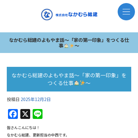
なかむら総建のよもやま話～「家の第一印象」をつくる仕
事
～
なかむら総建のよもやま話～「家の第一印象」を
つくる仕事
～
投稿日
2025年12月2日
F
X
Li
a
n
皆さんこんにちは！
c
e
なかむら総建、更新担当の中西です。