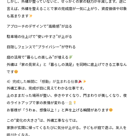
しかし、外構が整っていないと、せっかくの家の魅力が半減します。逆に
言えば、外構を整えることで家の完成度が一気に上がり、資産価値や印象
も高まります
アプローチのデザインで“高級感”が出る
駐車場の仕上げで“使いやすさ”が上がる
目隠しフェンスで“プライバシー”が守れる
庭の活用で“暮らしの楽しみ”が増える
外構は「家の見栄え」と「暮らしの満足」を同時に底上げできる工事なん
です
4）完成した瞬間に「感動」が生まれる仕事
外構工事は、完成が目に見えてわかる仕事です。
土のままだった場所が整い、歩きやすくなり、門まわりが美しくなり、夜
のライトアップで家の表情が変わる…
お客様が「うわぁ、想像以上！」と声を上げる瞬間があります
この“変化の大きさ”は、外構工事ならでは。
家族が玄関に帰ってくるたびに気分が上がる。子どもが庭で遊ぶ。友人を
呼びたくなる。