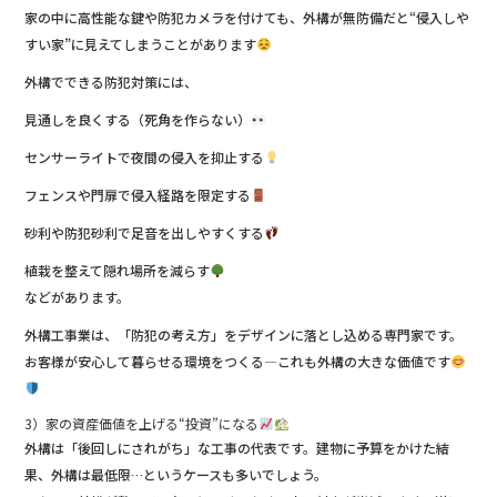
家の中に高性能な鍵や防犯カメラを付けても、外構が無防備だと“侵入しや
すい家”に見えてしまうことがあります
外構でできる防犯対策には、
見通しを良くする（死角を作らない）
センサーライトで夜間の侵入を抑止する
フェンスや門扉で侵入経路を限定する
砂利や防犯砂利で足音を出しやすくする
植栽を整えて隠れ場所を減らす
などがあります。
外構工事業は、「防犯の考え方」をデザインに落とし込める専門家です。
お客様が安心して暮らせる環境をつくる—これも外構の大きな価値です
3）家の資産価値を上げる“投資”になる
外構は「後回しにされがち」な工事の代表です。建物に予算をかけた結
果、外構は最低限…というケースも多いでしょう。