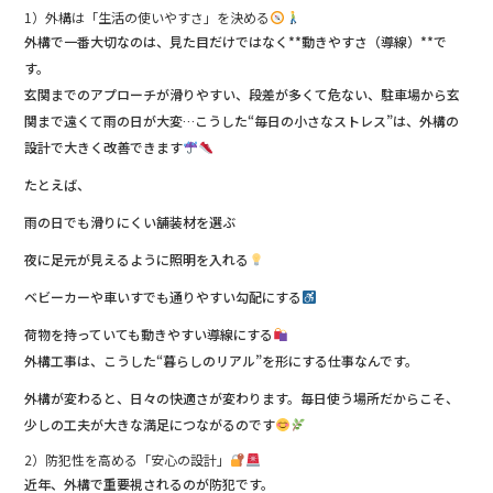
1）外構は「生活の使いやすさ」を決める
外構で一番大切なのは、見た目だけではなく**動きやすさ（導線）**で
す。
玄関までのアプローチが滑りやすい、段差が多くて危ない、駐車場から玄
関まで遠くて雨の日が大変…こうした“毎日の小さなストレス”は、外構の
設計で大きく改善できます
たとえば、
雨の日でも滑りにくい舗装材を選ぶ
夜に足元が見えるように照明を入れる
ベビーカーや車いすでも通りやすい勾配にする
荷物を持っていても動きやすい導線にする
外構工事は、こうした“暮らしのリアル”を形にする仕事なんです。
外構が変わると、日々の快適さが変わります。毎日使う場所だからこそ、
少しの工夫が大きな満足につながるのです
2）防犯性を高める「安心の設計」
近年、外構で重要視されるのが防犯です。