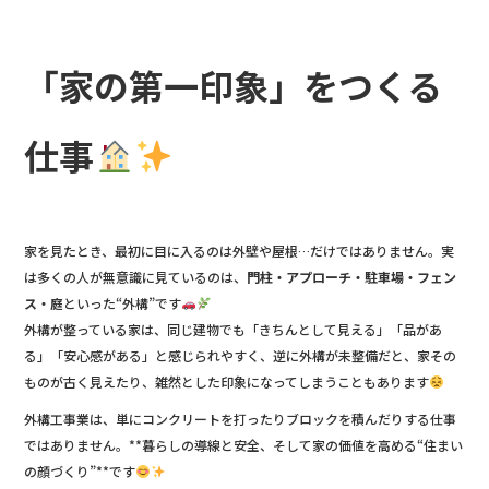
e
b
「家の第一印象」をつくる
o
o
仕事
k
家を見たとき、最初に目に入るのは外壁や屋根…だけではありません。実
は多くの人が無意識に見ているのは、
門柱・アプローチ・駐車場・フェン
ス・庭
といった“外構”です
外構が整っている家は、同じ建物でも「きちんとして見える」「品があ
る」「安心感がある」と感じられやすく、逆に外構が未整備だと、家その
ものが古く見えたり、雑然とした印象になってしまうこともあります
外構工事業は、単にコンクリートを打ったりブロックを積んだりする仕事
ではありません。**暮らしの導線と安全、そして家の価値を高める“住まい
の顔づくり”**です