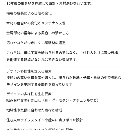
10年後の風合い
を見越して設計・素材選びを行います。
植栽の成長による日陰の変化
木材の色合いの変化とメンテナンス性
金属部材の経年による風合いの活かし方
汚れやコケがつきにくい舗装材の選定
これらは、
単に工事を終わらせるのではなく、「住む人と共に育つ外構」
を創造する視点
がなければできない領域です。
デザイン多様性を支える要素
技術力の高い外構業者や職人は、
限られた敷地・予算・素材の中で多彩な
デザインを実現する柔軟性
を持っています。
デザインの多様性を生む要素
組み合わせの引き出し（和・洋・モダン・ナチュラルなど）
地域性や気候に合わせた素材と構成
住む人のライフスタイルや趣味に寄り添った設計
メンテナンスのしやすさとデザインの融合