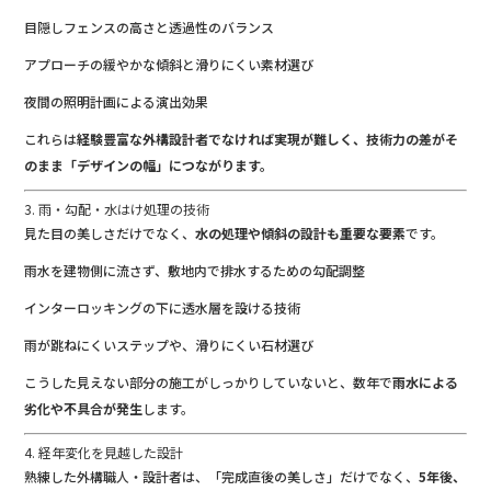
目隠しフェンスの高さと透過性のバランス
アプローチの緩やかな傾斜と滑りにくい素材選び
夜間の照明計画による演出効果
これらは
経験豊富な外構設計者でなければ実現が難しく、技術力の差がそ
のまま「デザインの幅」につながります。
3. 雨・勾配・水はけ処理の技術
見た目の美しさだけでなく、
水の処理や傾斜の設計も重要な要素
です。
雨水を建物側に流さず、敷地内で排水するための勾配調整
インターロッキングの下に透水層を設ける技術
雨が跳ねにくいステップや、滑りにくい石材選び
こうした見えない部分の施工がしっかりしていないと、数年で
雨水による
劣化や不具合が発生
します。
4. 経年変化を見越した設計
熟練した外構職人・設計者は、「完成直後の美しさ」だけでなく、
5年後、