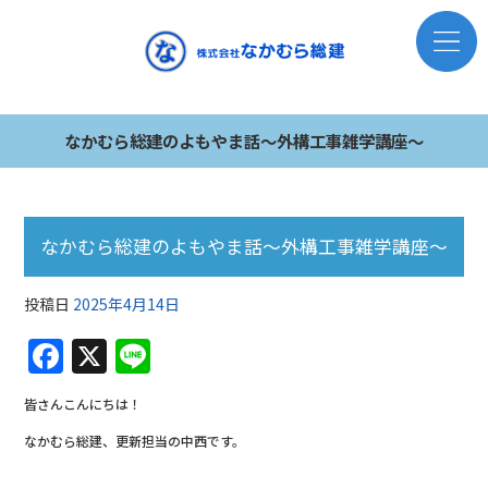
なかむら総建のよもやま話～外構工事雑学講座～
なかむら総建のよもやま話～外構工事雑学講座～
投稿日
2025年4月14日
F
X
Li
a
n
皆さんこんにちは！
c
e
なかむら総建、更新担当の中西です。
e