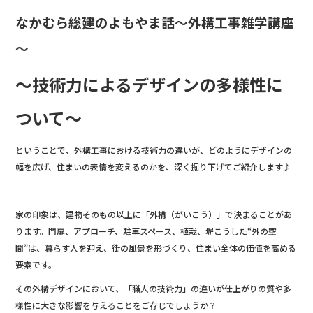
b
o
なかむら総建のよもやま話～外構工事雑学講座
o
～
k
～技術力によるデザインの多様性に
ついて～
ということで、外構工事における技術力の違いが、どのようにデザインの
幅を広げ、住まいの表情を変えるのかを、深く掘り下げてご紹介します♪
家の印象は、建物そのもの以上に「外構（がいこう）」で決まることがあ
ります。門扉、アプローチ、駐車スペース、植栽、塀こうした“外の空
間”は、暮らす人を迎え、街の風景を形づくり、住まい全体の価値を高める
要素です。
その外構デザインにおいて、「職人の技術力」の違いが仕上がりの質や多
様性に大きな影響を与えることをご存じでしょうか？