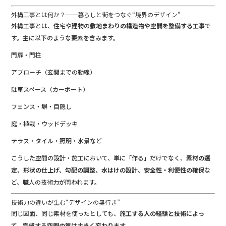
外構工事とは何か？──暮らしと街をつなぐ“境界のデザイン”
外構工事とは、住宅や建物の
敷地まわりの構造物や空間を整備する工事
で
す。主に以下のような要素を含みます。
門扉・門柱
アプローチ（玄関までの動線）
駐車スペース（カーポート）
フェンス・塀・目隠し
庭・植栽・ウッドデッキ
テラス・タイル・照明・水景など
こうした空間の設計・施工において、単に「作る」だけでなく、
素材の選
定、形状の仕上げ、勾配の調整、水はけの設計、安全性・利便性の確保
な
ど、職人の技術力が問われます。
技術力の違いが生む“デザインの奥行き”
同じ図面、同じ素材を使ったとしても、
施工する人の経験と技術によっ
て、完成する空間の質は大きく変わります。