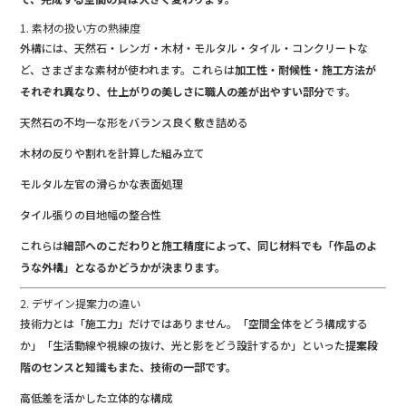
1. 素材の扱い方の熟練度
外構には、天然石・レンガ・木材・モルタル・タイル・コンクリートな
ど、さまざまな素材が使われます。これらは
加工性・耐候性・施工方法が
それぞれ異なり、仕上がりの美しさに職人の差が出やすい部分
です。
天然石の不均一な形をバランス良く敷き詰める
木材の反りや割れを計算した組み立て
モルタル左官の滑らかな表面処理
タイル張りの目地幅の整合性
これらは
細部へのこだわりと施工精度によって、同じ材料でも「作品のよ
うな外構」となるかどうかが決まります。
2. デザイン提案力の違い
技術力とは「施工力」だけではありません。「空間全体をどう構成する
か」「生活動線や視線の抜け、光と影をどう設計するか」といった
提案段
階のセンスと知識もまた、技術の一部です。
高低差を活かした立体的な構成