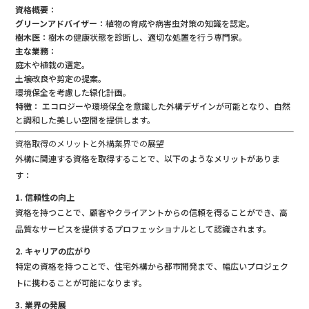
資格概要
：
グリーンアドバイザー
：植物の育成や病害虫対策の知識を認定。
樹木医
：樹木の健康状態を診断し、適切な処置を行う専門家。
主な業務
：
庭木や植栽の選定。
土壌改良や剪定の提案。
環境保全を考慮した緑化計画。
特徴
： エコロジーや環境保全を意識した外構デザインが可能となり、自然
と調和した美しい空間を提供します。
資格取得のメリットと外構業界での展望
外構に関連する資格を取得することで、以下のようなメリットがありま
す：
1. 信頼性の向上
資格を持つことで、顧客やクライアントからの信頼を得ることができ、高
品質なサービスを提供するプロフェッショナルとして認識されます。
2. キャリアの広がり
特定の資格を持つことで、住宅外構から都市開発まで、幅広いプロジェク
トに携わることが可能になります。
3. 業界の発展