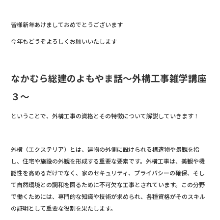
e
b
皆様新年あけましておめでとうございます
o
o
今年もどうぞよろしくお願いいたします
k
なかむら総建のよもやま話～外構工事雑学講座
３～
ということで、外構工事の資格とその特徴について解説していきます！
外構（エクステリア）とは、建物の外側に設けられる構造物や景観を指
し、住宅や施設の外観を形成する重要な要素です。外構工事は、美観や機
能性を高めるだけでなく、家のセキュリティ、プライバシーの確保、そし
て自然環境との調和を図るために不可欠な工事とされています。この分野
で働くためには、専門的な知識や技術が求められ、各種資格がそのスキル
の証明として重要な役割を果たします。