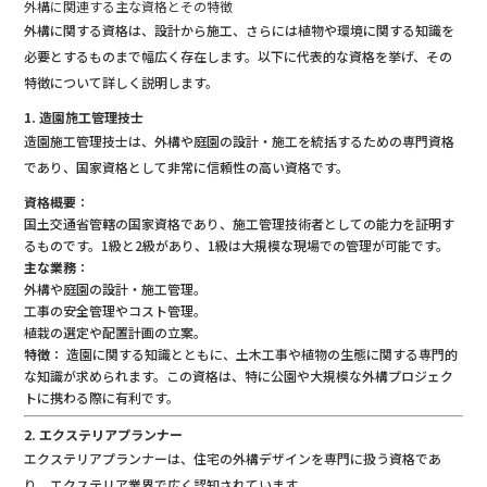
外構に関連する主な資格とその特徴
外構に関する資格は、設計から施工、さらには植物や環境に関する知識を
必要とするものまで幅広く存在します。以下に代表的な資格を挙げ、その
特徴について詳しく説明します。
1. 造園施工管理技士
造園施工管理技士は、外構や庭園の設計・施工を統括するための専門資格
であり、国家資格として非常に信頼性の高い資格です。
資格概要
：
国土交通省管轄の国家資格であり、施工管理技術者としての能力を証明す
るものです。1級と2級があり、1級は大規模な現場での管理が可能です。
主な業務
：
外構や庭園の設計・施工管理。
工事の安全管理やコスト管理。
植栽の選定や配置計画の立案。
特徴
： 造園に関する知識とともに、土木工事や植物の生態に関する専門的
な知識が求められます。この資格は、特に公園や大規模な外構プロジェク
トに携わる際に有利です。
2. エクステリアプランナー
エクステリアプランナーは、住宅の外構デザインを専門に扱う資格であ
り、エクステリア業界で広く認知されています。