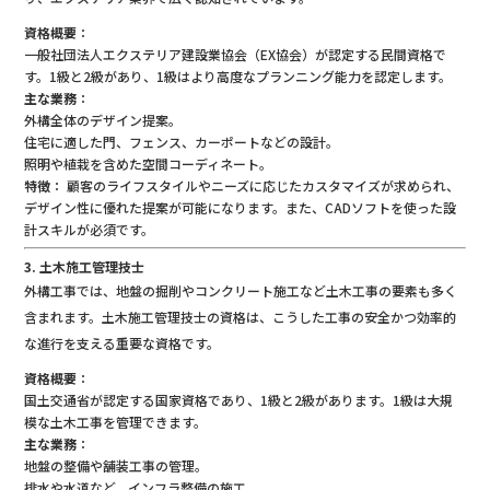
資格概要
：
一般社団法人エクステリア建設業協会（EX協会）が認定する民間資格で
す。1級と2級があり、1級はより高度なプランニング能力を認定します。
主な業務
：
外構全体のデザイン提案。
住宅に適した門、フェンス、カーポートなどの設計。
照明や植栽を含めた空間コーディネート。
特徴
： 顧客のライフスタイルやニーズに応じたカスタマイズが求められ、
デザイン性に優れた提案が可能になります。また、CADソフトを使った設
計スキルが必須です。
3. 土木施工管理技士
外構工事では、地盤の掘削やコンクリート施工など土木工事の要素も多く
含まれます。土木施工管理技士の資格は、こうした工事の安全かつ効率的
な進行を支える重要な資格です。
資格概要
：
国土交通省が認定する国家資格であり、1級と2級があります。1級は大規
模な土木工事を管理できます。
主な業務
：
地盤の整備や舗装工事の管理。
排水や水道など、インフラ整備の施工。