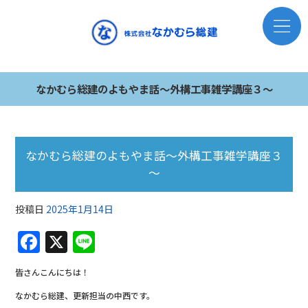
なかむら総建のよもやま話～外構工事雑学講座３～
なかむら総建のよもやま話～外構工事雑学講座３
～
投稿日
2025年1月14日
F
X
Li
a
n
皆さんこんにちは！
c
e
なかむら総建、更新担当の中西です。