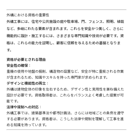
外構における資格の重要性
外構工事には、住宅や公共施設の庭や駐車場、門、フェンス、照明、植栽
など、多岐にわたる要素が含まれます。これらを安全かつ美しく、さらに
機能的に設計・施工するには、さまざまな専門知識や技術が必要です。資
格は、これらの能力を証明し、顧客に信頼を与えるための基盤となりま
す。
資格が必要とされる理由
安全性の確保
：
重機の使用や地盤の掘削、構造物の設置など、安全が特に重視される作業
が含まれるため、知識やスキルを持った専門家が求められます。
デザインと機能性の両立
：
外構は建物全体の印象を左右するため、デザイン性と実用性を兼ね備えた
設計が必要です。資格取得者は、これらをバランスよく考慮した提案が可
能です。
法律や規制への対応
：
外構工事では、建築基準法や都市計画法、さらには地域ごとの条例を遵守
する必要があります。資格者は、こうした法律や規制を理解して工事を進
める知識を持っています。