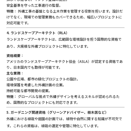
安全基準を守った工事進行の監督。
特徴
： 外構工事の基盤となる土木作業を管理する役割を担います。設計だ
けでなく、現場での管理業務もカバーできるため、幅広いプロジェクトに
対応可能です。
4. ランドスケープアーキテクト（RLA）
ランドスケープアーキテクトは、広範囲な環境設計を担う国際的な資格で
あり、大規模な外構プロジェクトに特化しています。
資格概要
：
アメリカのランドスケープアーキテクト協会（ASLA）が認定する資格であ
り、日本国内でも取得が可能です。
主な業務
：
公園や広場、都市の緑化プロジェクトの設計。
環境保護を考慮した外構計画の立案。
持続可能な都市開発の提案。
特徴
： グローバルな視点で外構デザインを考えるスキルが認められるた
め、国際的なプロジェクトにも対応できます。
5. ガーデニング関連資格（グリーンアドバイザー、樹木医など）
外構における植栽や庭園の計画では、植物や自然に関する知識が不可欠で
す。これらの資格は、植栽の選定や管理に特化しています。